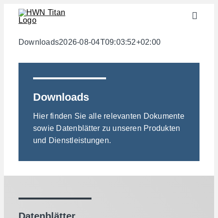
Zum
Toggle
Inhalt
Naviga
springen
Branchen
Downloads
2026-08-04T09:03:52+02:00
Halbzeuge
Werkstoffe
Downloads
Services
Hier finden Sie alle relevanten Dokumente
Downloads
sowie Datenblätter zu unseren Produkten
und Dienstleistungen.
Über uns
Kontakt
Gewichtsrechner
Datenblätter