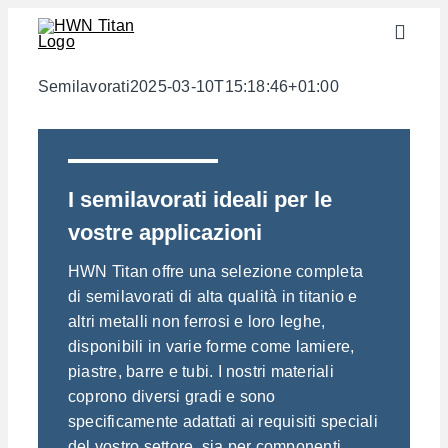
Skip
Toggle
to
Naviga
content
Settori
Semilavorati
2025-03-10T15:18:46+01:00
Semilavorati
Materiali
I semilavorati ideali per le
Servizi
vostre applicazioni
Download
HWN Titan offre una selezione completa
Chi siamo
di semilavorati di alta qualità in titanio e
altri metalli non ferrosi e loro leghe,
Contatto
disponibili in varie forme come lamiere,
Calcolatore di peso
piastre, barre e tubi. I nostri materiali
coprono diversi gradi e sono
specificamente adattati ai requisiti speciali
del vostro settore, sia per componenti