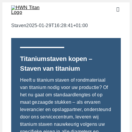
Skip
Toggle
to
Naviga
content
Sectoren
Staven
2025-01-29T16:28:41+01:00
Halffabricaten
Materialen
Titaniumstaven kopen –
Services
Staven van titanium
Downloads
Heeft u titanium staven of rondmateriaal
Over ons
van titanium nodig voor uw productie? Of
het nu gaat om standaardlengtes of op
Contact
maat gezaagde stukken – als ervaren
Gewichtscalculator
leverancier en opslagpartner, ondersteund
door ons servicecentrum, leveren wij
titanium staven nauwkeurig volgens uw
specifieke eisen in alle diameters en