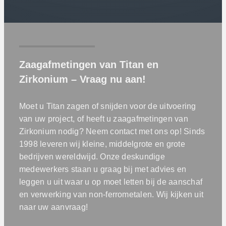
Zaagafmetingen van Titan en
Zirkonium – Vraag nu aan!
Moet u Titan zagen of snijden voor de uitvoering
van uw project, of heeft u zaagafmetingen van
Zirkonium nodig? Neem contact met ons op! Sinds
1998 leveren wij kleine, middelgrote en grote
bedrijven wereldwijd. Onze deskundige
medewerkers staan u graag bij met advies en
leggen u uit waar u op moet letten bij de aanschaf
en verwerking van non-ferrometalen. Wij kijken uit
naar uw aanvraag!