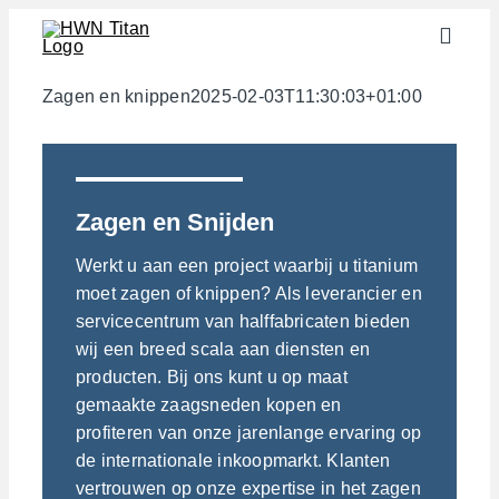
Skip
Toggle
to
Naviga
content
Sectoren
Zagen en knippen
2025-02-03T11:30:03+01:00
Halffabricaten
Materialen
Zagen en Snijden
Services
Werkt u aan een project waarbij u titanium
Downloads
moet zagen of knippen? Als leverancier en
servicecentrum van halffabricaten bieden
Over ons
wij een breed scala aan diensten en
Contact
producten. Bij ons kunt u op maat
gemaakte zaagsneden kopen en
Gewichtscalculator
profiteren van onze jarenlange ervaring op
de internationale inkoopmarkt. Klanten
vertrouwen op onze expertise in het zagen