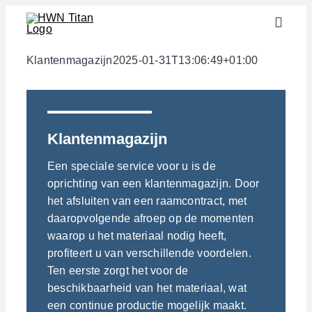
Skip
Toggle
to
Naviga
content
Sectoren
Klantenmagazijn
2025-01-31T13:06:49+01:00
Halffabricaten
Materialen
Klantenmagazijn
Services
Een speciale service voor u is de
Downloads
oprichting van een klantenmagazijn. Door
het afsluiten van een raamcontract, met
Over ons
daaropvolgende afroep op de momenten
Contact
waarop u het materiaal nodig heeft,
profiteert u van verschillende voordelen.
Gewichtscalculator
Ten eerste zorgt het voor de
beschikbaarheid van het materiaal, wat
een continue productie mogelijk maakt.