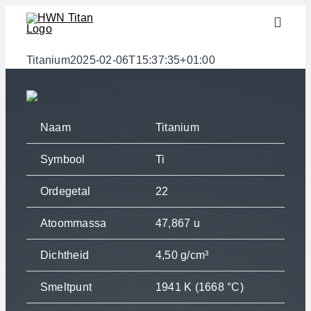
Skip
Toggle
to
Naviga
content
Sectoren
Titanium
2025-02-06T15:37:35+01:00
Halffabricaten
Materialen
Naam
Titanium
Services
Symbool
Ti
Downloads
Ordegetal
22
Over ons
Atoommassa
47,867 u
Contact
Dichtheid
4,50 g/cm³
Gewichtscalculator
Smeltpunt
1941 K (1668 °C)