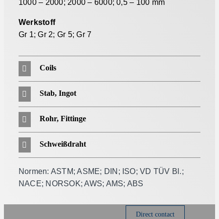
1000 – 2000; 2000 – 6000; 0,5 – 100 mm
Werkstoff
Gr 1; Gr 2; Gr 5; Gr 7
Coils
Stab, Ingot
Rohr, Fittinge
Schweißdraht
Normen: ASTM; ASME; DIN; ISO; VD TÜV Bl.;
NACE; NORSOK; AWS; AMS; ABS
Direct contact