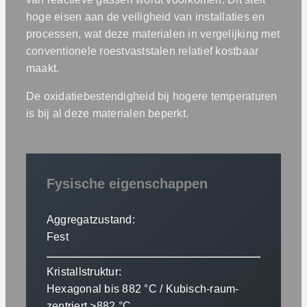
hoge eisen aan de veiligheid van installaties en
processen, wat deze materialen in vergelijking met
conventionele roestvaststalen relatief kostbaar
maakt.
De oxidatiebestendigheid bij hogere temperaturen
is bij al deze materialen beperkt.
Fysische eigenschappen
Aggregatzustand:
Fest
Kristallstruktur:
Hexagonal bis 882 °C / Kubisch-raum-
zentriert >882 °C