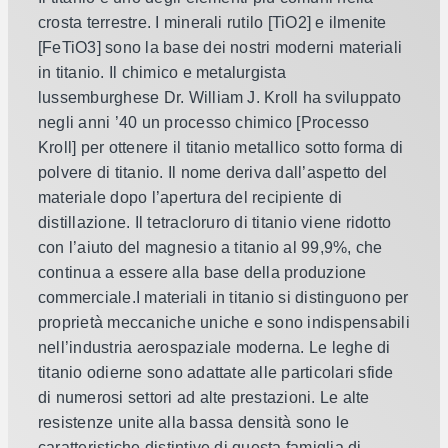
crosta terrestre. I minerali rutilo [TiO2] e ilmenite
[FeTiO3] sono la base dei nostri moderni materiali
in titanio. Il chimico e metalurgista
lussemburghese Dr. William J. Kroll ha sviluppato
negli anni ’40 un processo chimico [Processo
Kroll] per ottenere il titanio metallico sotto forma di
polvere di titanio. Il nome deriva dall’aspetto del
materiale dopo l’apertura del recipiente di
distillazione. Il tetracloruro di titanio viene ridotto
con l’aiuto del magnesio a titanio al 99,9%, che
continua a essere alla base della produzione
commerciale.
I materiali in titanio si distinguono per
proprietà meccaniche uniche e sono indispensabili
nell’industria aerospaziale moderna. Le leghe di
titanio odierne sono adattate alle particolari sfide
di numerosi settori ad alte prestazioni. Le alte
resistenze unite alla bassa densità sono le
caratteristiche distintive di questa famiglia di