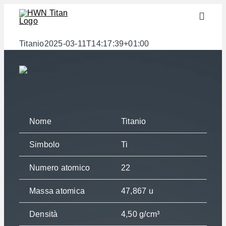
Skip
Toggle
to
Naviga
content
Settori
Titanio
2025-03-11T14:17:39+01:00
Semilavorati
Materiali
Servizi
Nome
Titanio
Download
Simbolo
Ti
Chi siamo
Contatto
Numero atomico
22
Calcolatore di peso
Massa atomica
47,867 u
Densità
4,50 g/cm³