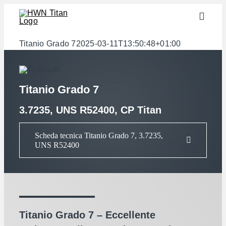
Skip
Toggle
to
Naviga
content
Settori
Titanio Grado 7
2025-03-11T13:50:48+01:00
Semilavorati
Materiali
Titanio Grado 7
Servizi
3.7235, UNS R52400, CP Titan
Download
Scheda tecnica Titanio Grado 7, 3.7235,
UNS R52400
Chi siamo
Contatto
Calcolatore di peso
Titanio Grado 7 – Eccellente