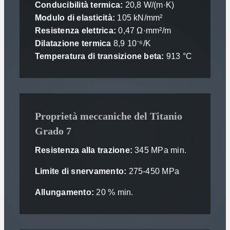
Conducibilità termica:
20,8 W/(m·K)
Modulo di elasticità:
105 kN/mm²
Resistenza elettrica:
0,47 Ω·mm²/m
Dilatazione termica
8,9 10⁻⁶/K
Temperatura di transizione beta:
913 °C
Proprietà meccaniche del Titanio
Grado 7
Resistenza alla trazione:
345 MPa min.
Limite di snervamento:
275-450 MPa
Allungamento:
20 % min.