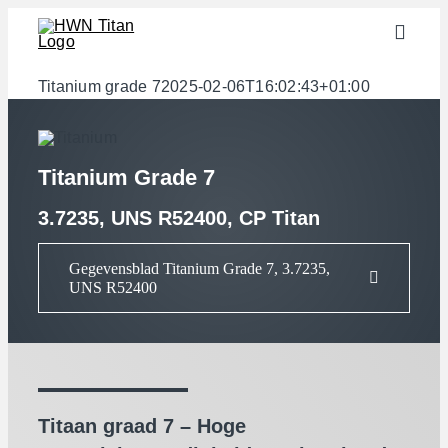
Skip
Toggle
to
Naviga
content
Sectoren
Titanium grade 7
2025-02-06T16:02:43+01:00
Halffabricaten
Materialen
Titanium Grade 7
Services
3.7235, UNS R52400, CP Titan
Downloads
Gegevensblad Titanium Grade 7, 3.7235,
UNS R52400
Over ons
Contact
Gewichtscalculator
Titaan graad 7 – Hoge