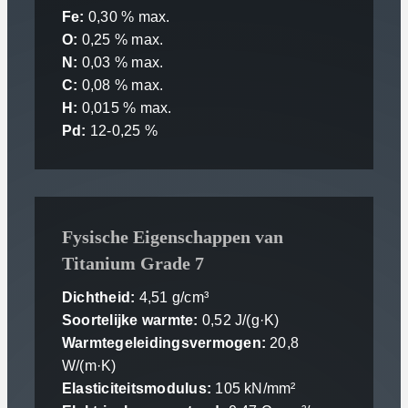
Fe:
0,30 % max.
O:
0,25 % max.
N:
0,03 % max.
C:
0,08 % max.
H:
0,015 % max.
Pd:
12-0,25 %
Fysische Eigenschappen van
Titanium Grade 7
Dichtheid:
4,51 g/cm³
Soortelijke warmte:
0,52 J/(g·K)
Warmtegeleidingsvermogen:
20,8
W/(m·K)
Elasticiteitsmodulus:
105 kN/mm²