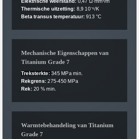
Elektrische weerstand:
0,47 Ω·mm²/m
Thermische uitzetting:
8,9 10⁻⁶/K
Beta transus temperatuur:
913 °C
Mechanische Eigenschappen van
Titanium Grade 7
Treksterkte:
345 MPa min.
Rekgrens:
275-450 MPa
Rek:
20 % min.
Warmtebehandeling van Titanium
Grade 7