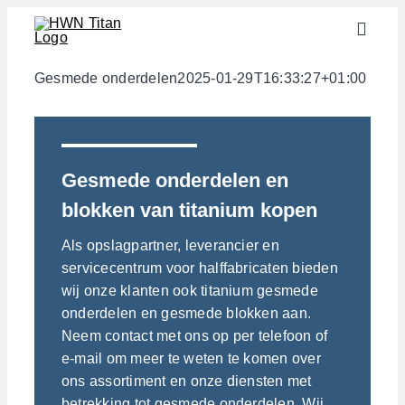
Skip
Toggle
to
Naviga
content
Sectoren
Gesmede onderdelen
2025-01-29T16:33:27+01:00
Halffabricaten
Materialen
Gesmede onderdelen en
Services
blokken van titanium kopen
Downloads
Als opslagpartner, leverancier en
Over ons
servicecentrum voor halffabricaten bieden
wij onze klanten ook titanium gesmede
Contact
onderdelen en gesmede blokken aan.
Gewichtscalculator
Neem contact met ons op per telefoon of
e-mail om meer te weten te komen over
ons assortiment en onze diensten met
betrekking tot gesmede onderdelen. Wij