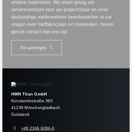
andere materialen. Wij staan graag als
servicecentrum voor uw project klaar en onze
deskundige medewerkers beantwoorden al uw
vragen over halffabricaten en materialen. Neem
gerust contact met ons op!
Nu aanvragen
HWN Titan GmbH
Konstantinstraße 365
41238 Mönchengladbach
Duitsland
+49 2166 6284-0