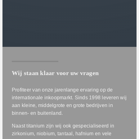
Wij staan klaar voor uw vragen
Profiteer van onze jarenlange ervaring op de
internationale inkoopmarkt. Sinds 1998 leveren wij
aan kleine, middelgrote en grote bedrijven in
binnen- en buitenland.
Naast titanium zijn wij ook gespecialiseerd in
zirkonium, niobium, tantaal, hafnium en vele