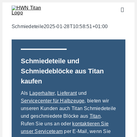
Zum
Toggle
Inhalt
Naviga
springen
Branchen
Schmiedeteile
2025-01-28T10:58:51+01:00
Halbzeuge
Werkstoffe
Schmiedeteile und
Services
Schmiedeblöcke aus Titan
Downloads
kaufen
Über uns
Als
Lagerhalter,
Lieferant
und
Servicecenter für Halbzeuge,
bieten wir
Kontakt
unseren Kunden auch Titan Schmiedeteile
Gewichtsrechner
und geschmiedete Blöcke aus
Titan
.
Rufen Sie uns an oder
kontaktieren Sie
unser Serviceteam
per E-Mail, wenn Sie