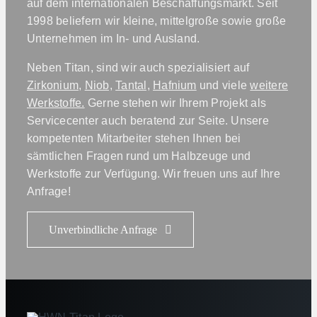
auf dem internationalen Beschaffungsmarkt. Seit
1998 beliefern wir kleine, mittelgroße sowie große
Unternehmen im In- und Ausland.
Neben Titan, sind wir auch spezialisiert auf
Zirkonium,
Niob,
Tantal,
Hafnium
und viele
weitere
Werkstoffe.
Gerne stehen wir Ihrem Projekt als
Servicecenter auch beratend zur Seite. Unsere
kompetenten Mitarbeiter stehen Ihnen bei
sämtlichen Fragen rund um Halbzeuge und
Werkstoffe zur Verfügung. Wir freuen uns auf Ihre
Anfrage!
Unverbindliche Anfrage