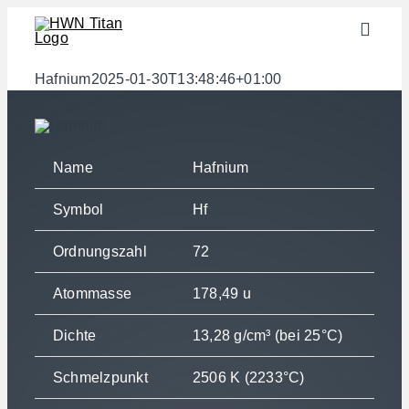
Zum
Toggle
Inhalt
Naviga
springen
Branchen
Hafnium
2025-01-30T13:48:46+01:00
Halbzeuge
Werkstoffe
Name
Hafnium
Services
Symbol
Hf
Downloads
Ordnungszahl
72
Über uns
Atommasse
178,49 u
Kontakt
Dichte
13,28 g/cm³ (bei 25°C)
Gewichtsrechner
Schmelzpunkt
2506 K (2233°C)