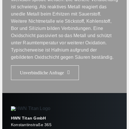
ist schwierig. Als reaktives Metall reagiert das
unedle Metall beim Erhitzen mit Sauerstoff.
Weitere Nichtmetalle wie Stickstoff, Kohlenstoff,
Bor und Silizium bilden Verbindungen. Eine
Oxidschicht passiviert so das Metall und schützt
unter Raumtemperatur vor weiterer Oxidation.
Typischerweise ist Hafnium aufgrund der
gebildeten Oxidschicht gegen Säuren beständig.
Unverbindliche Anfrage
HWN Titan GmbH
Konstantinstraße 365