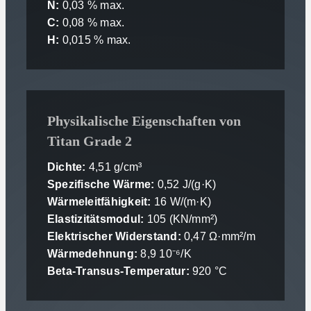
N:
0,03 % max.
C:
0,08 % max.
H:
0,015 % max.
Physikalische Eigenschaften von
Titan Grade 2
Dichte:
4,51 g/cm³
Spezifische Wärme:
0,52 J/(g·K)
Wärmeleitfähigkeit:
16 W/(m·K)
Elastizitätsmodul:
105 (KN/mm²)
Elektrischer Widerstand:
0,47 Ω·mm²/m
Wärmedehnung:
8,9 10⁻⁶/K
Beta-Transus-Temperatur:
920 °C