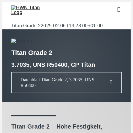
Zum
Toggle
Inhalt
Naviga
springen
Branchen
Titan Grade 2
2025-02-06T13:28:00+01:00
Halbzeuge
Werkstoffe
Titan Grade 2
Services
3.7035, UNS R50400, CP Titan
Downloads
Datenblatt Titan Grade 2, 3.7035, UNS
R50400
Über uns
Kontakt
Gewichtsrechner
Titan Grade 2 – Hohe Festigkeit,