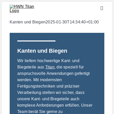
Zum
Toggle
Inhalt
Naviga
springen
Branchen
Kanten und Biegen
2025-01-30T14:34:40+01:00
Halbzeuge
Werkstoffe
Kanten und Biegen
Services
Wir liefern hochwertige Kant- und
Downloads
Biegeteile aus
Titan,
die speziell für
anspruchsvolle Anwendungen gefertigt
Über uns
werden. Mit modernsten
Kontakt
Fertigungstechniken und präziser
Verarbeitung stellen wir sicher, dass
Gewichtsrechner
unsere Kant- und Biegeteile auch
komplexe Anforderungen erfüllen. Unser
Team berät Sie gerne zu