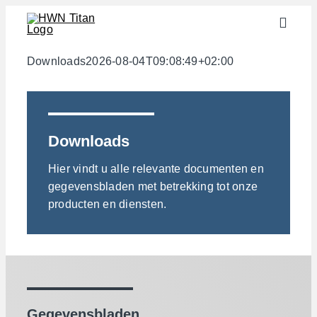
Skip
Toggle
to
Naviga
content
Sectoren
Downloads
2026-08-04T09:08:49+02:00
Halffabricaten
Materialen
Downloads
Services
Hier vindt u alle relevante documenten en
Downloads
gegevensbladen met betrekking tot onze
producten en diensten.
Over ons
Contact
Gewichtscalculator
Gegevensbladen