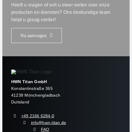
Heeft u vragen of wilt u meer weten over onze
producten en diensten? Ons deskundige team
helpt u graag verder!
Nu aanvragen
HWN Titan GmbH
Konstantinstraße 365
41238 Mönchengladbach
Duitsland
+49 2166 6284-0
info@hwn-titan.de
FAQ