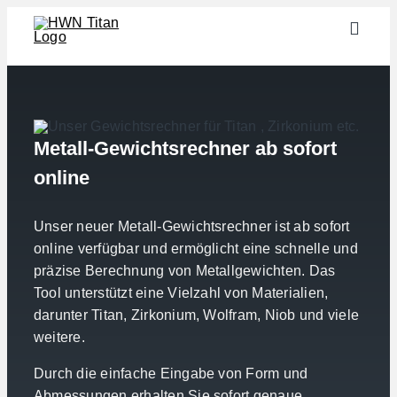
Zum
Toggle
Inhalt
Naviga
springen
Branchen
Halbzeuge
Metall-Gewichtsrechner ab sofort
Werkstoffe
online
Services
Downloads
Unser neuer Metall-Gewichtsrechner ist ab sofort
online verfügbar und ermöglicht eine schnelle und
Über uns
präzise Berechnung von Metallgewichten. Das
Kontakt
Tool unterstützt eine Vielzahl von Materialien,
darunter Titan, Zirkonium, Wolfram, Niob und viele
Gewichtsrechner
weitere.
Durch die einfache Eingabe von Form und
Abmessungen erhalten Sie sofort genaue